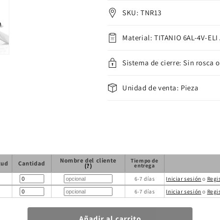
SKU: TNR13
Material: TITANIO 6AL-4V-ELI
Sistema de cierre: Sin rosca o
Unidad de venta: Pieza
Nombre del cliente
Tiempo de
tud
Cantidad
(?)
entrega
6-7 días
Iniciar sesión
o
Regi
6-7 días
Iniciar sesión
o
Regi