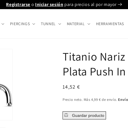
Registrarse
o
Iniciar sesión
para precios al por mayor
PIERCINGS
TUNNEL
MATERIAL
HERRAMIENTAS
Titanio Nari
Plata Push In
Precio
14,52 €
regular
Precio neto. Más 4,99 € de envío.
Envío
Guardar producto