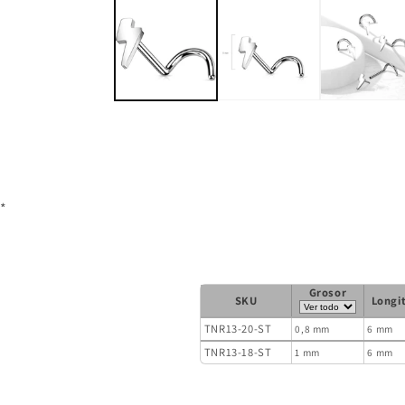
1
en
modal
*
Grosor
SKU
Longi
TNR13-20-ST
0,8 mm
6 mm
TNR13-18-ST
1 mm
6 mm