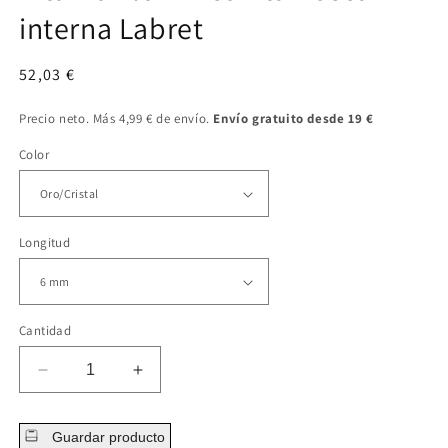
interna Labret
Precio
52,03 €
regular
Precio neto. Más 4,99 € de envío.
Envío gratuito desde 19 €
Color
Longitud
Cantidad
Disminuir
Aumentar
cantidad
cantidad
para
para
Guardar producto
Titanio
Titanio