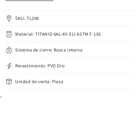
Flor
Flor
Zirconita
Zirconita
Rosca
Rosca
SKU: TL208
interna
interna
Labret
Labret
Material: TITANIO 6AL-4V-ELI ASTM F-136
Sistema de cierre: Rosca interna
Revestimiento: PVD Oro
Unidad de venta: Pieza
*