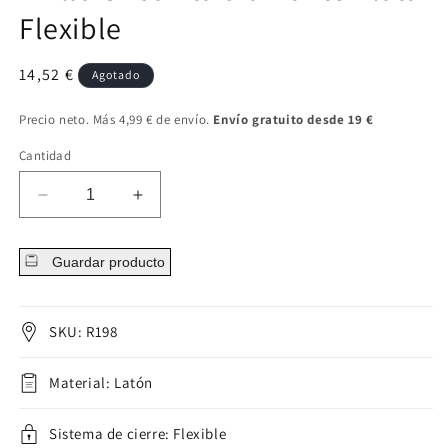
Flexible
Precio
14,52 €
Agotado
regular
Precio neto. Más 4,99 € de envío.
Envío gratuito desde 19 €
Cantidad
Disminuir
Aumentar
cantidad
cantidad
para
para
Guardar producto
Anillo
Anillo
Circonita
Circonita
diamante
diamante
Plata
Plata
SKU: R198
Flexible
Flexible
Material: Latón
Sistema de cierre: Flexible