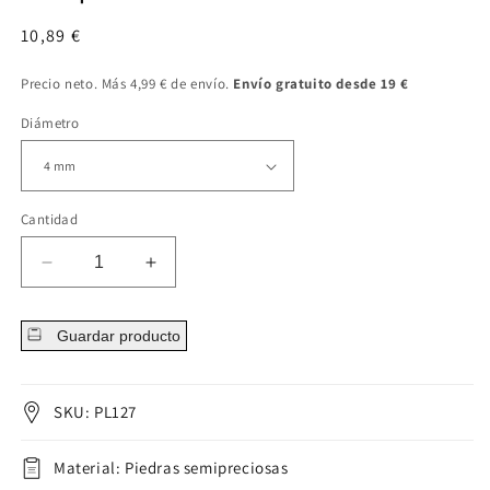
Precio
10,89 €
regular
Precio neto. Más 4,99 € de envío.
Envío gratuito desde 19 €
Diámetro
Cantidad
Disminuir
Aumentar
cantidad
cantidad
para
para
Guardar producto
Plug
Plug
Piedra
Piedra
semipreciosa
semipreciosa
Turquesa
Turquesa
SKU: PL127
Material: Piedras semipreciosas