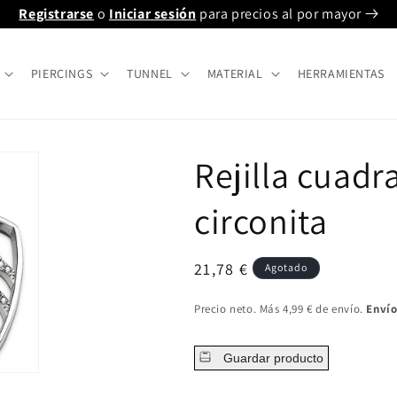
Registrarse
o
Iniciar sesión
para precios al por mayor
PIERCINGS
TUNNEL
MATERIAL
HERRAMIENTAS
Rejilla cuadr
circonita
Precio
21,78 €
Agotado
regular
Precio neto. Más 4,99 € de envío.
Envío
Guardar producto