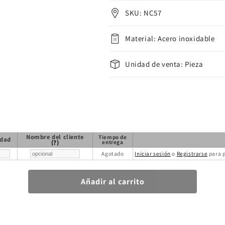
SKU: NC57
Material: Acero inoxidable
Unidad de venta: Pieza
Nombre del cliente
Tiempo de
idad
(?)
entrega
Agotado
Iniciar sesión
o
Registrarse
para p