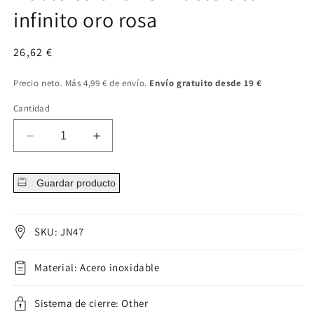
infinito oro rosa
Precio
26,62 €
regular
Precio neto. Más 4,99 € de envío.
Envío gratuito desde 19 €
Cantidad
Disminuir
Aumentar
cantidad
cantidad
para
para
Guardar producto
Doble
Doble
corazón
corazón
símbolo
símbolo
del
del
SKU: JN47
infinito
infinito
oro
oro
Material: Acero inoxidable
rosa
rosa
Sistema de cierre: Other