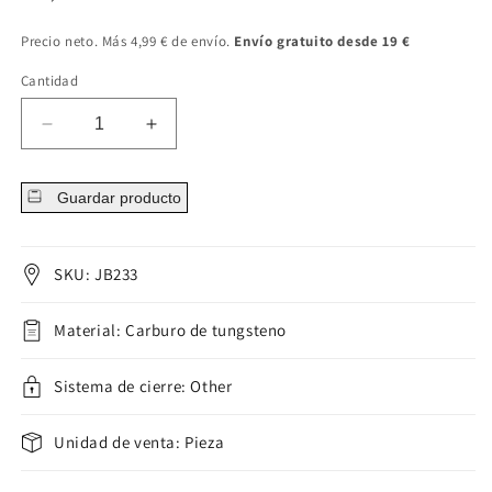
regular
Precio neto. Más 4,99 € de envío.
Envío gratuito desde 19 €
Cantidad
Disminuir
Aumentar
cantidad
cantidad
para
para
Guardar producto
Cadena
Cadena
de
de
ancla
ancla
plateada
plateada
SKU: JB233
Material: Carburo de tungsteno
Sistema de cierre: Other
Unidad de venta: Pieza