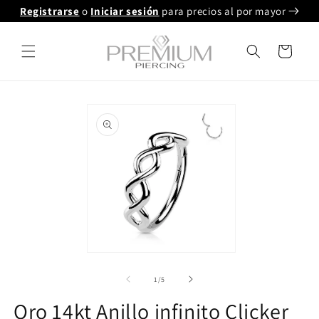
Ir
Registrarse
o
Iniciar sesión
para precios al por mayor
directamente
al contenido
Carrito
Ir
directamente
a la
información
del producto
Abrir
multimedia
1
de
1
/
5
en
modal
Oro 14kt Anillo infinito Clicker