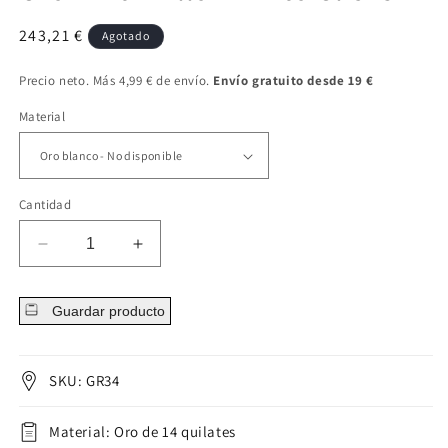
Precio
243,21 €
Agotado
regular
Precio neto. Más 4,99 € de envío.
Envío gratuito desde 19 €
Material
Cantidad
Disminuir
Aumentar
cantidad
cantidad
para
para
Guardar producto
Oro
Oro
14kt
14kt
Anillo
Anillo
infinito
infinito
SKU: GR34
Clicker
Clicker
Material: Oro de 14 quilates