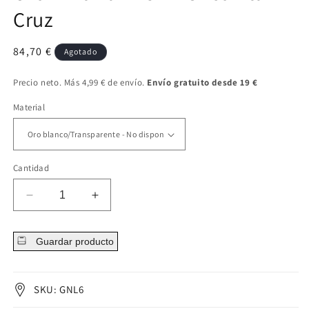
Cruz
Precio
84,70 €
Agotado
regular
Precio neto. Más 4,99 € de envío.
Envío gratuito desde 19 €
Material
Cantidad
Disminuir
Aumentar
cantidad
cantidad
para
para
Guardar producto
Oro
Oro
14kt
14kt
Nariz
Nariz
en
en
SKU: GNL6
L
L