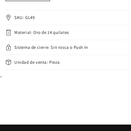
14kt
14kt
5
5
marquesas
marquesas
SKU: GL49
ópalo
ópalo
Push
Push
Material: Oro de 14 quilates
In
In
Labret
Labret
Sistema de cierre: Sin rosca o Push In
Unidad de venta: Pieza
*