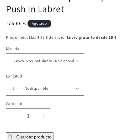
Push In Labret
Precio
176,66 €
Agotado
regular
Precio neto. Más 4,99 € de envío.
Envío gratuito desde 19 €
Material
Longitud
Cantidad
Disminuir
Aumentar
cantidad
cantidad
para
para
Guardar producto
Oro
Oro