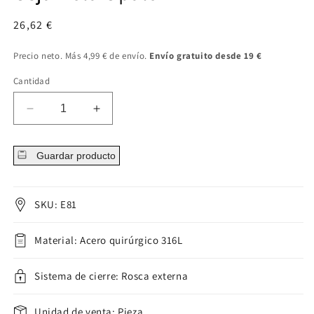
Precio
26,62 €
regular
Precio neto. Más 4,99 € de envío.
Envío gratuito desde 19 €
Cantidad
Disminuir
Aumentar
cantidad
cantidad
para
para
Guardar producto
Ceja
Ceja
Bola
Bola
Ópalo
Ópalo
SKU: E81
Material: Acero quirúrgico 316L
Sistema de cierre: Rosca externa
Unidad de venta: Pieza