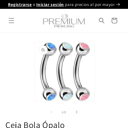
Ir
Registrarse
o
Iniciar sesión
para precios al por mayor
directamente
al contenido
Carrito
Ir
directamente
a la
información
del producto
Abrir
multimedia
1
de
1
/
2
en
modal
Ceja Bola Ópalo