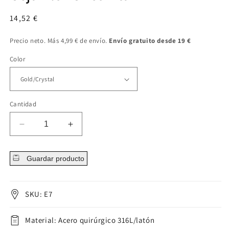
Precio
14,52 €
regular
Precio neto. Más 4,99 € de envío.
Envío gratuito desde 19 €
Color
Cantidad
Disminuir
Aumentar
cantidad
cantidad
para
para
Guardar producto
Ceja
Ceja
Flor
Flor
Circonita
Circonita
SKU: E7
Material: Acero quirúrgico 316L/latón