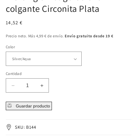
colgante Circonita Plata
Precio
14,52 €
regular
Precio neto. Más 4,99 € de envío.
Envío gratuito desde 19 €
Color
Cantidad
Disminuir
Aumentar
cantidad
cantidad
para
para
Guardar producto
Piercing
Piercing
ombligo
ombligo
Corazón
Corazón
colgante
colgante
SKU: B144
Circonita
Circonita