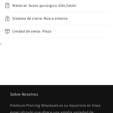
Plata
Plata
Material: Acero quirúrgico 316L/latón
Sistema de cierre: Rosca externa
Unidad de venta: Pieza
*
Sobre Nosotros
Premium Piercing Wholesale es su mayorista en línea
especializado que ofrece una amplia variedad de