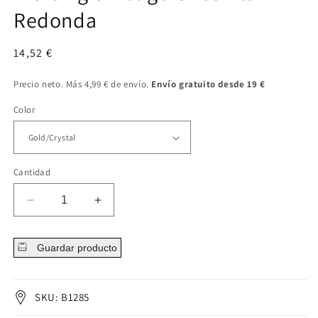
Redonda
Precio
14,52 €
regular
Precio neto. Más 4,99 € de envío.
Envío gratuito desde 19 €
Color
Cantidad
Disminuir
Aumentar
cantidad
cantidad
para
para
Guardar producto
Piercing
Piercing
ombligo
ombligo
Circonita
Circonita
Redonda
Redonda
SKU: B1285